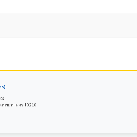
คร)
รถ)
 กรุงเทพมหานคร 10210