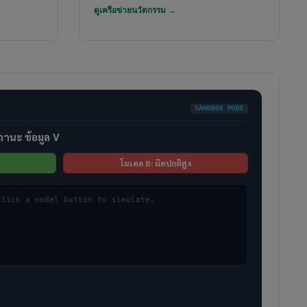
ดูเครือข่ายนวัตกรรม →
SANDBOX MODE
านะ ข้อมูล V
โมเดล B: ผิดปกติสูง
click a model button to simulate.