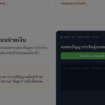
นตาย →
ทดสอบสแกนใบหน้า →
● NHSO AI VERIFIER v2.6
อนจ่ายเงิน
ทดสอบปัญญาประดิษฐ์และสถ
กรองและตรวจสอบข้อมูลการเบิกจ่าย
ายผิดปกติหรือไม่สอดคล้องกับ
โมเดล A: เคลมปกติ
// System ready. Please 
รายการ หากมีสัญญาณผิดปกติ เช่น
้าสถานะ "ข้อมูล V" ทันที เพื่อชะลอ