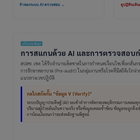
จำลองระบบ AI ตรวจสอบ →
ดูปฏิทินเส้
นโยบายเชิงรุก
การสแกนด้วย AI และการตรวจสอบก่
สปสช. เขต ได้รับอำนาจเด็ดขาดในการกำหนดเงื่อนไขเพื่อกลั่น
การรักษาพยาบาล (Pre-audit) ในกลุ่มงานหรือโรคที่มีสถิติเบิกจ่
แนวทางเวชปฏิบัติ
กลไกสกัดกั้น "ข้อมูล V (Verify)"
ระบบปัญญาประดิษฐ์ (AI) จะเข้าทำการคัดกรองพฤติกรรมการเคลมทุก
ปริมาณผู้ป่วยล้นเกินความจริง หรือข้อมูลเคลมซ้ำซ้อน ข้อมูลจะถูกดึงเข
การโอนเงินจนกว่าจะส่งหลักฐานพิสูจน์