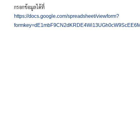
กรอกข้อมูลได้ที่
https://docs.google.com/spreadsheet/viewform?
formkey=dE1mbF9CN2dKRDE4Wi13UGh0cW9ScEE6