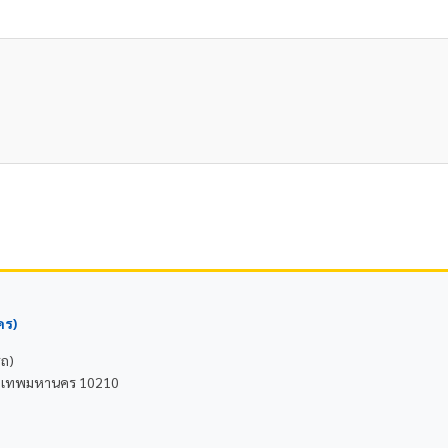
คร)
รถ)
 กรุงเทพมหานคร 10210