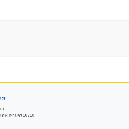
คร)
รถ)
 กรุงเทพมหานคร 10210