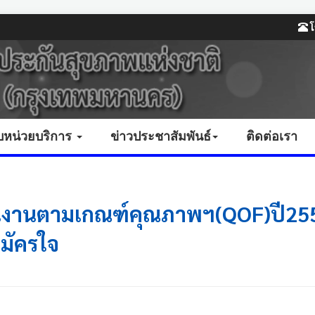
โ
บหน่วยบริการ
ข่าวประชาสัมพันธ์
ติดต่อเรา
ินงานตามเกณฑ์คุณภาพฯ(QOF)ปี255
มัครใจ