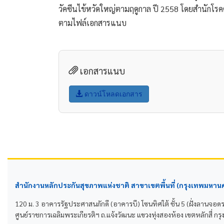
วัคซีนไข้หวัดใหญ่ตามฤดูกาล ปี 2558 โดยสำนักโร
ตามไฟล์เอกสารแนบ            
เอกสารแนบ
ดาวน์โหลดเอกสาร
สำนักงานหลักประกันสุขภาพแห่งชาติ สาขาเขตพื้นที่ (กรุงเทพมหาน
120 ม. 3 อาคารรัฐประศาสนภักดี (อาคารบี) โซนทิศใต้ ชั้น 5 (ฝั่งลานจอด
ศูนย์ราชการเฉลิมพระเกียรติฯ ถ.แจ้งวัฒนะ แขวงทุ่งสองห้อง เขตหลักสี่