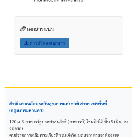
เอกสารแนบ
ดาวน์โหลดเอกสาร
สำนักงานหลักประกันสุขภาพแห่งชาติ สาขาเขตพื้นที่
(กรุงเทพมหานคร)
120 ม. 3 อาคารรัฐประศาสนภักดี (อาคารบี) โซนทิศใต้ ชั้น 5 (ฝั่งลาน
จอดรถ)
ศูนย์ราชการเฉลิมพระเกียรติฯ ถ.แจ้งวัฒนะ แขวงทุ่งสองห้อง เขต