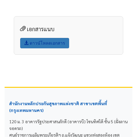
เอกสารแนบ
ดาวน์โหลดเอกสาร
สำนักงานหลักประกันสุขภาพแห่งชาติ สาขาเขตพื้นที่
(กรุงเทพมหานคร)
120 ม. 3 อาคารรัฐประศาสนภักดี (อาคารบี) โซนทิศใต้ ชั้น 5 (ฝั่งลาน
จอดรถ)
ศูนย์ราชการเฉลิมพระเกียรติฯ ถ.แจ้งวัฒนะ แขวงทุ่งสองห้อง เขต