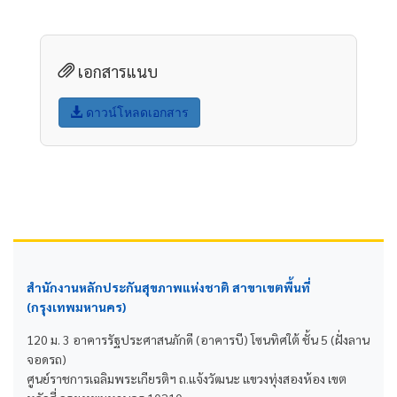
เอกสารแนบ
ดาวน์โหลดเอกสาร
สำนักงานหลักประกันสุขภาพแห่งชาติ สาขาเขตพื้นที่
(กรุงเทพมหานคร)
120 ม. 3 อาคารรัฐประศาสนภักดี (อาคารบี) โซนทิศใต้ ชั้น 5 (ฝั่งลาน
จอดรถ)
ศูนย์ราชการเฉลิมพระเกียรติฯ ถ.แจ้งวัฒนะ แขวงทุ่งสองห้อง เขต