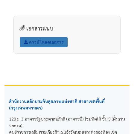
เอกสารแนบ
ดาวน์โหลดเอกสาร
สำนักงานหลักประกันสุขภาพแห่งชาติ สาขาเขตพื้นที่
(กรุงเทพมหานคร)
120 ม. 3 อาคารรัฐประศาสนภักดี (อาคารบี) โซนทิศใต้ ชั้น 5 (ฝั่งลาน
จอดรถ)
ศูนย์ราชการเฉลิมพระเกียรติฯ ถ.แจ้งวัฒนะ แขวงทุ่งสองห้อง เขต