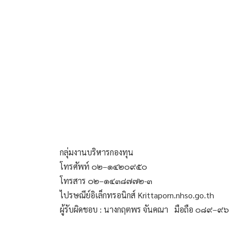
กลุ่มงานบริหารกองทุน
โทรศัพท์ ๐๒–๑๔๒๐๙๕๐  
โทรสาร ๐๒–๑๔๓๘๗๗๒-๓
ไปรษณีย์อิเล็กทรอนิกส์ Krittaporn.nhso.go.th
ผู้รับผิดชอบ : นางกฤตพร จันคณา   มือถือ ๐๘๙