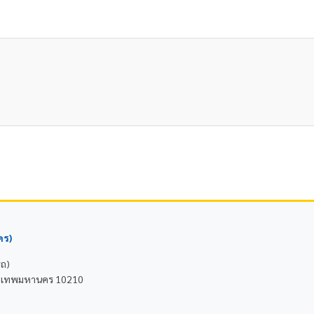
คร)
รถ)
 กรุงเทพมหานคร 10210