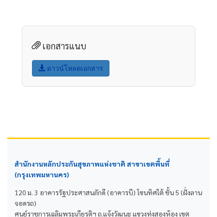
เอกสารแนบ
ดาวน์โหลดเอกสาร
สำนักงานหลักประกันสุขภาพแห่งชาติ สาขาเขตพื้นที่
(กรุงเทพมหานคร)
120 ม. 3 อาคารรัฐประศาสนภักดี (อาคารบี) โซนทิศใต้ ชั้น 5 (ฝั่งลาน
จอดรถ)
ศูนย์ราชการเฉลิมพระเกียรติฯ ถ.แจ้งวัฒนะ แขวงทุ่งสองห้อง เขต