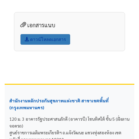
เอกสารแนบ
ดาวน์โหลดเอกสาร
สำนักงานหลักประกันสุขภาพแห่งชาติ สาขาเขตพื้นที่
(กรุงเทพมหานคร)
120 ม. 3 อาคารรัฐประศาสนภักดี (อาคารบี) โซนทิศใต้ ชั้น 5 (ฝั่งลาน
จอดรถ)
ศูนย์ราชการเฉลิมพระเกียรติฯ ถ.แจ้งวัฒนะ แขวงทุ่งสองห้อง เขต