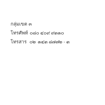
กลุ่มเขต ๓
๐๘๐ ๔๐๙ ๙๓๑๐
โทรศัพท์
๐๒
๑๔๓ ๘๗๗๒ - ๓
โทรสาร